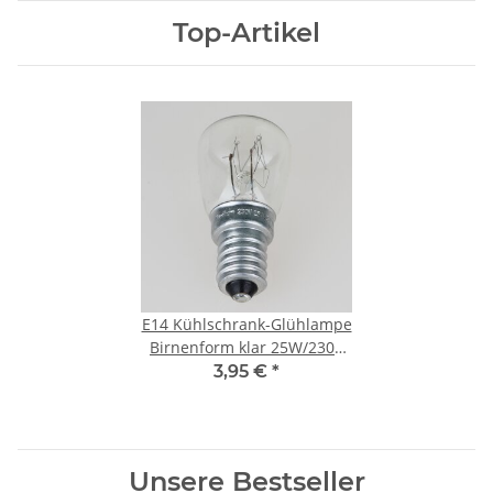
Top-Artikel
E14 Kühlschrank-Glühlampe
Birnenform klar 25W/230V
Radium
3,95 €
*
Unsere Bestseller