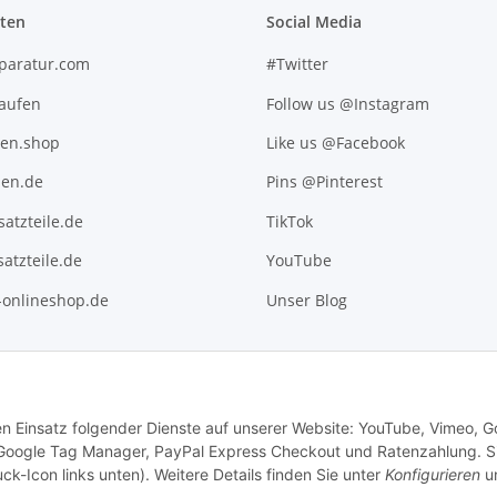
iten
Social Media
paratur.com
#Twitter
kaufen
Follow us @Instagram
ten.shop
Like us @Facebook
en.de
Pins @Pinterest
atzteile.de
TikTok
atzteile.de
YouTube
l-onlineshop.de
Unser Blog
den Einsatz folgender Dienste auf unserer Website: YouTube, Vimeo, G
 Google Tag Manager, PayPal Express Checkout und Ratenzahlung. S
ck-Icon links unten). Weitere Details finden Sie unter
Konfigurieren
un