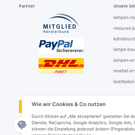
Partner
Unsere Se
lampen-re
retouren.
kohlebürs
lampe-bau
lampen-ers
moebel-ers
textilkabe
Wie wir Cookies & Co nutzen
Vertrag widerrufen
Durch Klicken auf „Alle akzeptieren“ gestatten Sie 
Dienste, ReCaptcha, Google Analytics, Google Ads,
können die Einstellung jederzeit ändern (Fingerabdru