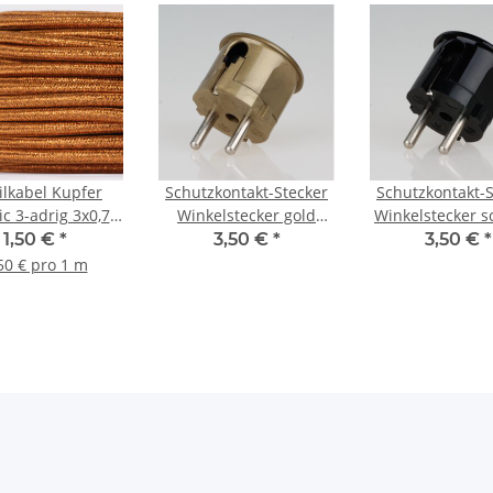
ilkabel Kupfer
Schutzkontakt-Stecker
Schutzkontakt-S
ic 3-adrig 3x0,75
Winkelstecker gold
Winkelstecker 
auchleitung 3G
250V/16A
Bakelit Optik 2
1,50 €
*
3,50 €
*
3,50 €
*
,75 H03VV-F
50 € pro 1 m
tilummantelt