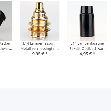
tecker
E14 Lampenfassung
E14 Lampenfassung
schwarz
Metall vermessingt mit
Bakelit-Optik schwarz
50V/16A
Zugentlastung und 2
mit Glattmantel M10x1
9,95 €
*
4,95 €
*
Schraubringe
IG