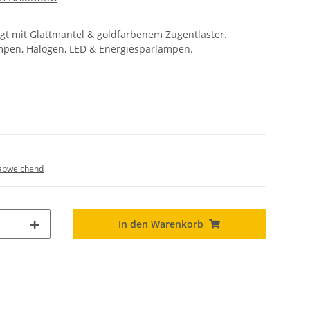
t mit Glattmantel & goldfarbenem Zugentlaster.
mpen, Halogen, LED & Energiesparlampen.
abweichend
In den Warenkorb