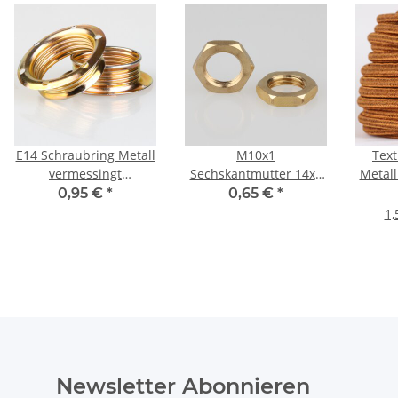
E14 Schraubring Metall
M10x1
Text
vermessingt
Sechskantmutter 14x3
Metall
40x12,5mm für
Metall Messing roh
Schl
0,95 €
*
0,65 €
*
Lampenfassung
0
1,
tex
Newsletter Abonnieren