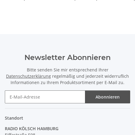
16A/250V Kaiser
Euro-Flachstecker
Gla
schwarz
sc
Newsletter Abonnieren
Bitte senden Sie mir entsprechend Ihrer
Datenschutzerklärung
regelmäßig und jederzeit widerruflich
Informationen zu Ihrem Produktsortiment per E-Mail zu.
Abonnieren
Newsletter Abonnieren
Standort
RADIO KÖLSCH HAMBURG
Eiffestraße 598