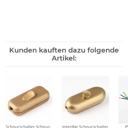
Kunden kauften dazu folgende
Artikel:
Schnurschalter Schnur-
InterBär Schnurschalter
P