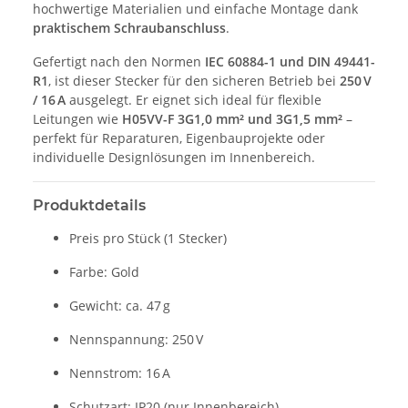
hochwertige Materialien und einfache Montage dank
praktischem Schraubanschluss
.
Gefertigt nach den Normen
IEC 60884-1 und DIN 49441-
R1
, ist dieser Stecker für den sicheren Betrieb bei
250 V
/ 16 A
ausgelegt. Er eignet sich ideal für flexible
Leitungen wie
H05VV-F 3G1,0 mm² und 3G1,5 mm²
–
perfekt für Reparaturen, Eigenbauprojekte oder
individuelle Designlösungen im Innenbereich.
Produktdetails
Preis pro Stück (1 Stecker)
Farbe: Gold
Gewicht: ca. 47 g
Nennspannung: 250 V
Nennstrom: 16 A
Schutzart: IP20 (nur Innenbereich)