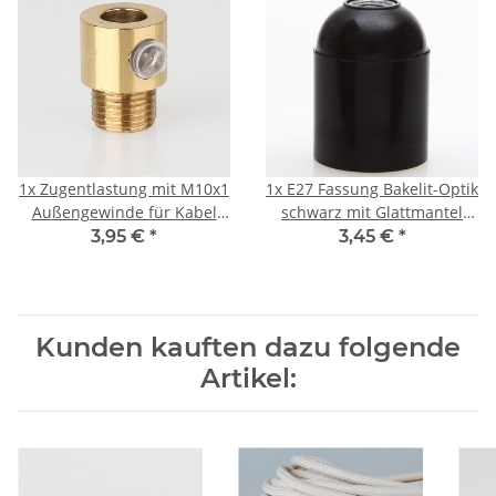
1x
Zugentlastung mit M10x1
1x
E27 Fassung Bakelit-Optik
Außengewinde für Kabel
schwarz mit Glattmantel
13x17mm Metall Messing
M10x1 IG 250V/4A
3,95 €
*
3,45 €
*
poliert
Kunden kauften dazu folgende
Artikel: