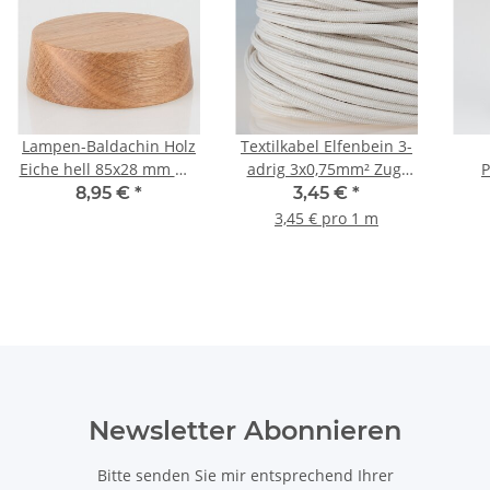
Lampen-Baldachin Holz
Textilkabel Elfenbein 3-
Eiche hell 85x28 mm mit
adrig 3x0,75mm² Zug-
P
Zubehör-Set
Pendelleitung S03RT-F
g
8,95 €
*
3,45 €
*
3G0,75
Zug
3,45 € pro 1 m
Ede
Newsletter Abonnieren
Bitte senden Sie mir entsprechend Ihrer