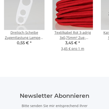
Dreiloch-Scheibe
Textilkabel Rot 3-adrig
Kai
Zugentlastung Lampen-
3x0,75mm² Zug-
Kabelaufhänger
Pendelleitung S03RT-F
250
0,55 €
*
3,45 €
*
Kunststoff weiß 2x8
3G0,75
3,45 € pro 1 m
1x11mm
Newsletter Abonnieren
Bitte senden Sie mir entsprechend Ihrer