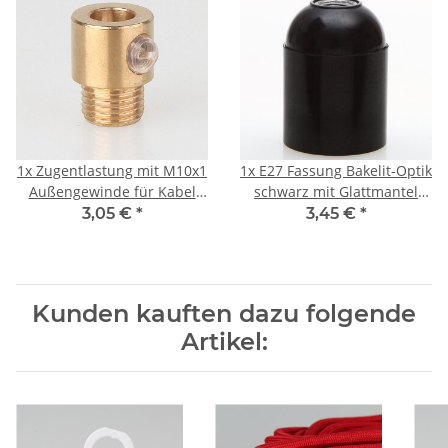
1x
Zugentlastung mit M10x1
1x
E27 Fassung Bakelit-Optik
Außengewinde für Kabel
schwarz mit Glattmantel
13x17mm Metall Messing
M10x1 IG 250V/4A
3,05 €
*
3,45 €
*
roh
Kunden kauften dazu folgende
Artikel: