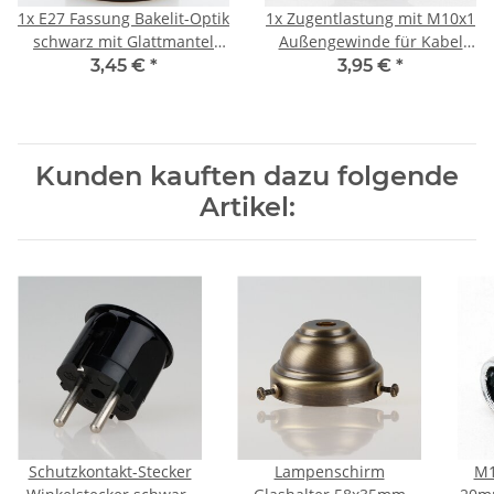
1x
E27 Fassung Bakelit-Optik
1x
Zugentlastung mit M10x1
schwarz mit Glattmantel
Außengewinde für Kabel
M10x1 IG 250V/4A
13x17mm Metall Antik Fume
3,45 €
*
3,95 €
*
Kunden kauften dazu folgende
Artikel:
Schutzkontakt-Stecker
Lampenschirm
M1