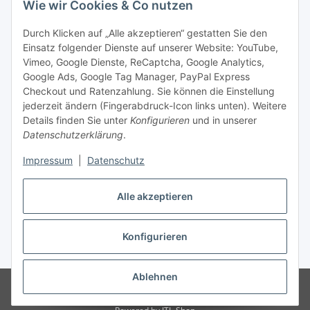
Wie wir Cookies & Co nutzen
Social Media
Durch Klicken auf „Alle akzeptieren“ gestatten Sie den
Einsatz folgender Dienste auf unserer Website: YouTube,
Unsere Dienstleistungen
Vimeo, Google Dienste, ReCaptcha, Google Analytics,
Google Ads, Google Tag Manager, PayPal Express
Lampenreparatur
Checkout und Ratenzahlung. Sie können die Einstellung
jederzeit ändern (Fingerabdruck-Icon links unten). Weitere
Lichtservice für Senioren
Details finden Sie unter
Konfigurieren
und in unserer
Datenschutzerklärung
.
Vertrag widerrufen
Impressum
|
Datenschutz
Alle akzeptieren
* Alle Preise inkl. gesetzlicher USt., ** siehe Lieferbedingungen, zzgl.
Konfigurieren
Versand
Ablehnen
© 2021 www.radiokoelsch.de
Besucherzähler: 6454138
Onlineshop für
Endkunden und Wiederverkäufer