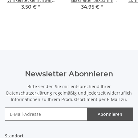
Winkelstecker schwarz
Glashalter 58x35mm
20mm
Bakelit Optik 250V/16A
Antik Fume für E14 und
verz
3,50 €
*
34,95 €
*
E27 Fassung
Newsletter Abonnieren
Bitte senden Sie mir entsprechend Ihrer
Datenschutzerklärung
regelmäßig und jederzeit widerruflich
Informationen zu Ihrem Produktsortiment per E-Mail zu.
Abonnieren
Newsletter Abonnieren
Standort