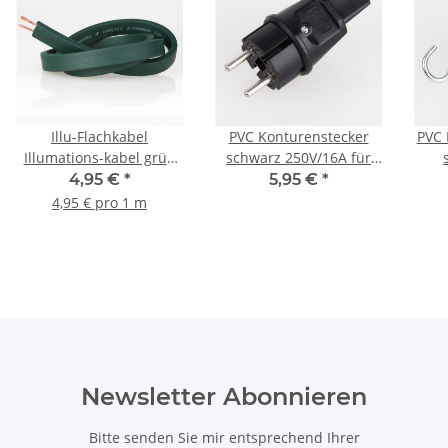
Illu-Flachkabel
PVC Konturenstecker
PVC 
Illumations-kabel grün
schwarz 250V/16A für
2-adrig, 2x1,5 mm²
Illu-Flachkabel
Flac
4,95 €
*
5,95 €
*
H05RNH2-F für
Lichterkette
4,95 € pro 1 m
Lichterketten
Newsletter Abonnieren
Bitte senden Sie mir entsprechend Ihrer