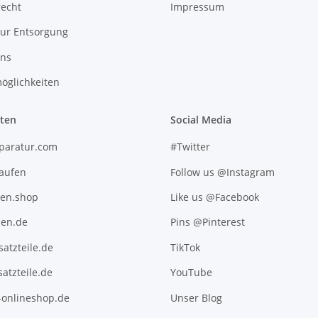
recht
Impressum
zur Entsorgung
uns
öglichkeiten
iten
Social Media
paratur.com
#Twitter
kaufen
Follow us @Instagram
ten.shop
Like us @Facebook
en.de
Pins @Pinterest
atzteile.de
TikTok
atzteile.de
YouTube
l-onlineshop.de
Unser Blog