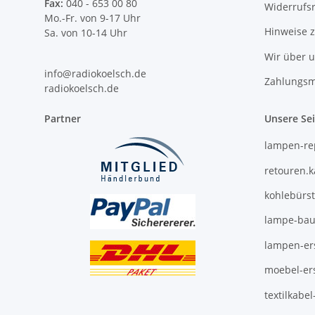
Fax:
040 - 653 00 80
Widerrufs
Mo.-Fr. von 9-17 Uhr
Hinweise 
Sa. von 10-14 Uhr
Wir über 
info@radiokoelsch.de
Zahlungsm
radiokoelsch.de
Partner
Unsere Se
lampen-re
retouren.
kohlebürs
lampe-bau
lampen-ers
moebel-ers
textilkabe