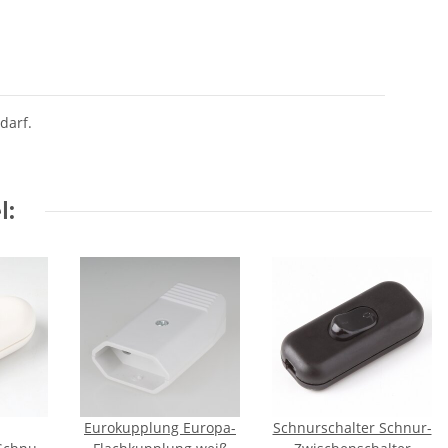
darf.
l:
Eurokupplung Europa-
Schnurschalter Schnur-