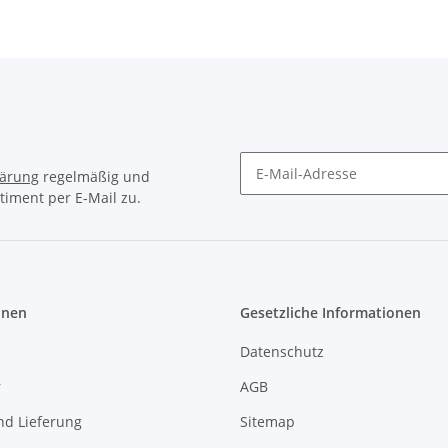
Zwischenschalter und
zwei Erdleitersystem
Stecker
lärung
regelmäßig und
timent per E-Mail zu.
Newsletter Abonnieren
onen
Gesetzliche Informationen
Datenschutz
r
AGB
nd Lieferung
Sitemap