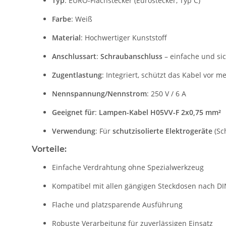
Typ
: EURO-Flachstecker (Eurostecker, Typ C)
Farbe
: Weiß
Material
: Hochwertiger Kunststoff
Anschlussart
:
Schraubanschluss
– einfache und si
Zugentlastung
: Integriert, schützt das Kabel vor 
Nennspannung/Nennstrom
: 250 V / 6 A
Geeignet für
:
Lampen-Kabel H05VV-F 2x0,75 mm²
Verwendung
: Für
schutzisolierte Elektrogeräte
(Sch
Vorteile:
Einfache Verdrahtung ohne Spezialwerkzeug
Kompatibel mit allen gängigen Steckdosen nach D
Flache und platzsparende Ausführung
Robuste Verarbeitung für zuverlässigen Einsatz