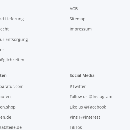
r
AGB
nd Lieferung
Sitemap
recht
Impressum
zur Entsorgung
uns
öglichkeiten
iten
Social Media
paratur.com
#Twitter
kaufen
Follow us @Instagram
ten.shop
Like us @Facebook
en.de
Pins @Pinterest
atzteile.de
TikTok