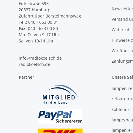
Eiffestraße 598
Newslette
20537 Hamburg
Zufahrt über Borstelmannsweg
Versand u
Tel.:
040 - 653 00 81
Fax:
040 - 653 00 80
Widerrufs
Mo.-Fr. von 9-17 Uhr
Hinweise 
Sa. von 10-14 Uhr
Wir über 
info@radiokoelsch.de
Zahlungsm
radiokoelsch.de
Partner
Unsere Se
lampen-re
retouren.
kohlebürs
lampe-bau
lampen-ers