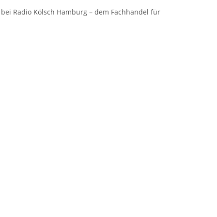
g bei Radio Kölsch Hamburg – dem Fachhandel für
entare zum Artikel Wo kann man in Hamburg elektronische Baue