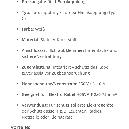
Preisangabe für 1 Eurokupplung
Typ
: Eurokupplung / Europa-Flachkupplung (Typ
C)
Farbe
: Weiß
Material
: Stabiler Kunststoff
Anschlussart
:
Schraubklemmen
für einfache und
sichere Verdrahtung
Zugentlastung
: Integriert – schützt das Kabel
zuverlässig vor Zugbeanspruchung
Nennspannung/Nennstrom
: 250 V / 6–10 A
Geeignet für
:
Elektro-Kabel H05VV-F 2x0,75 mm²
Verwendung
: Für
schutzisolierte Elektrogeräte
der Schutzklasse II, z. B. Leuchten, Radios,
Netzteile oder Kleingeräte
Vorteile: