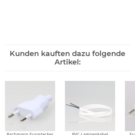
Kunden kauften dazu folgende
Artikel:
Bachmann Eurostecker
PVC-Lampenkabel
Eu