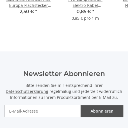
Europa-Flachstecker
Elektro-Kabel
F
weiss 250V/2A mit
Stromkabel Flachkabel
2,50 €
*
0,85 €
*
Schraubkontakte und
weiß 2-adrig, 2x0,75mm²
Sc
0,85 € pro 1 m
Zugentlastung
H03 VVH-2F
Newsletter Abonnieren
Bitte senden Sie mir entsprechend Ihrer
Datenschutzerklärung
regelmäßig und jederzeit widerruflich
Informationen zu Ihrem Produktsortiment per E-Mail zu.
Abonnieren
Newsletter Abonnieren