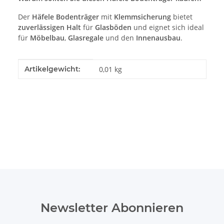
Der
Häfele Bodenträger
mit
Klemmsicherung
bietet
zuverlässigen Halt
für
Glasböden
und eignet sich ideal
für
Möbelbau
,
Glasregale
und den
Innenausbau
.
Produkteigenschaft
Wert
Artikelgewicht:
0,01
kg
Newsletter Abonnieren