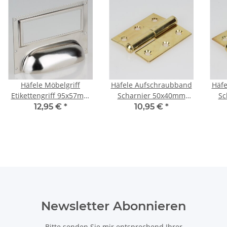
Häfele Möbelgriff
Häfele Aufschraubband
Häfe
Etikettengriff 95x57mm
Scharnier 50x40mm
Sc
vernickelt Lochabstand
vermessingt Anschlag
ver
12,95 €
*
10,95 €
*
90mm
rechts
Newsletter Abonnieren
Bitte senden Sie mir entsprechend Ihrer