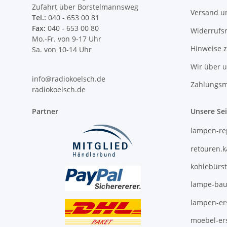
Zufahrt über Borstelmannsweg
Versand u
Tel.:
040 - 653 00 81
Fax:
040 - 653 00 80
Widerrufs
Mo.-Fr. von 9-17 Uhr
Hinweise 
Sa. von 10-14 Uhr
Wir über 
info@radiokoelsch.de
Zahlungsm
radiokoelsch.de
Partner
Unsere Se
lampen-re
retouren.
kohlebürs
lampe-bau
lampen-ers
moebel-ers