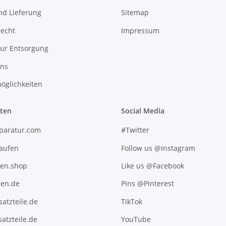
nd Lieferung
Sitemap
recht
Impressum
zur Entsorgung
uns
öglichkeiten
iten
Social Media
paratur.com
#Twitter
kaufen
Follow us @Instagram
ten.shop
Like us @Facebook
en.de
Pins @Pinterest
atzteile.de
TikTok
atzteile.de
YouTube