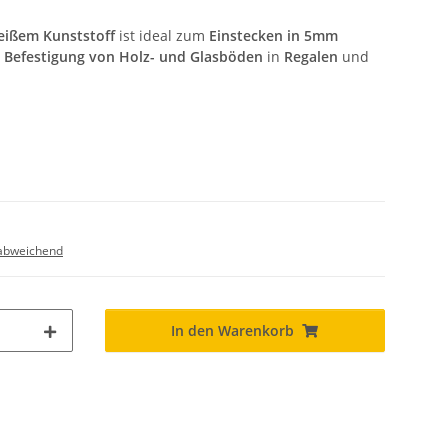
eißem Kunststoff
ist ideal zum
Einstecken in 5mm
e
Befestigung von Holz- und Glasböden
in
Regalen
und
abweichend
In den Warenkorb