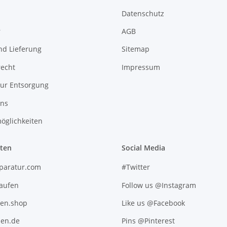
Datenschutz
r
AGB
nd Lieferung
Sitemap
recht
Impressum
zur Entsorgung
uns
öglichkeiten
iten
Social Media
paratur.com
#Twitter
kaufen
Follow us @Instagram
ten.shop
Like us @Facebook
en.de
Pins @Pinterest