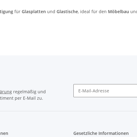
stigung
für
Glasplatten
und
Glastische
, ideal für den
Möbelbau
und
lärung
regelmäßig und
timent per E-Mail zu.
Newsletter Abonnieren
onen
Gesetzliche Informationen