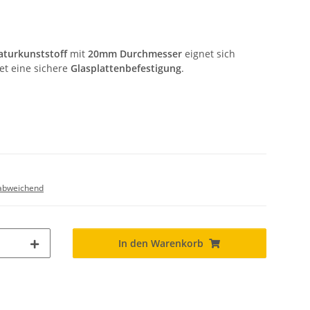
aturkunststoff
mit
20mm Durchmesser
eignet sich
et eine sichere
Glasplattenbefestigung
.
abweichend
In den Warenkorb