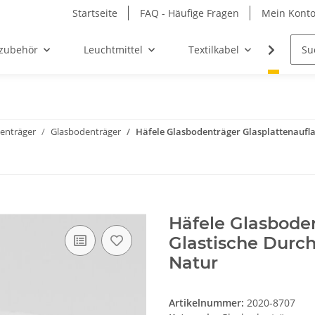
Startseite
FAQ - Häufige Fragen
Mein Kont
zubehör
Leuchtmittel
Textilkabel
Möbel-
enträger
Glasbodenträger
Häfele Glasbodenträger Glasplattenaufl
Häfele Glasboden
Glastische Durc
Natur
Artikelnummer:
2020-8707