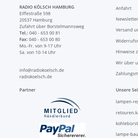
RADIO KÖLSCH HAMBURG
Anfahrt
Eiffestraße 598
Newslette
20537 Hamburg
Zufahrt über Borstelmannsweg
Versand u
Tel.:
040 - 653 00 81
Fax:
040 - 653 00 80
Widerrufs
Mo.-Fr. von 9-17 Uhr
Hinweise 
Sa. von 10-14 Uhr
Wir über 
info@radiokoelsch.de
Zahlungsm
radiokoelsch.de
Partner
Unsere Se
lampen-re
retouren.
kohlebürs
lampe-bau