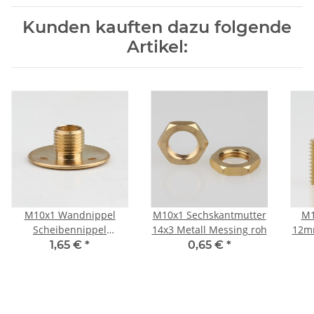
Kunden kauften dazu folgende
Artikel:
M10x1 Wandnippel
M10x1 Sechskantmutter
M1
Scheibennippel
14x3 Metall Messing roh
12mm
Aufbauscheibe
1,65 €
*
0,65 €
*
26x10mm Metall
Messing