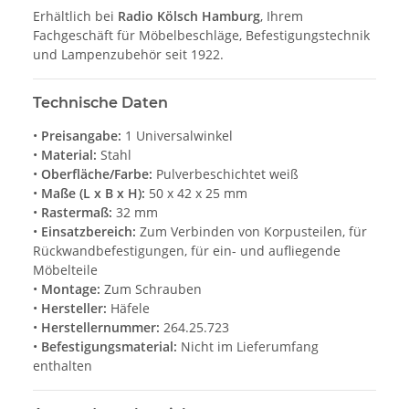
Erhältlich bei
Radio Kölsch Hamburg
, Ihrem
Fachgeschäft für Möbelbeschläge, Befestigungstechnik
und Lampenzubehör seit 1922.
Technische Daten
•
Preisangabe:
1 Universalwinkel
•
Material:
Stahl
•
Oberfläche/Farbe:
Pulverbeschichtet weiß
•
Maße (L x B x H):
50 x 42 x 25 mm
•
Rastermaß:
32 mm
•
Einsatzbereich:
Zum Verbinden von Korpusteilen, für
Rückwandbefestigungen, für ein- und aufliegende
Möbelteile
•
Montage:
Zum Schrauben
•
Hersteller:
Häfele
•
Herstellernummer:
264.25.723
•
Befestigungsmaterial:
Nicht im Lieferumfang
enthalten