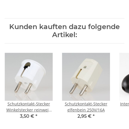
Kunden kauften dazu folgende
Artikel:
Schutzkontakt-Stecker
Schutzkontakt-Stecker
Inte
Winkelstecker reinweiß
elfenbein 250V/16A
250V/16A
Z
3,50 €
*
2,95 €
*
Han
81x