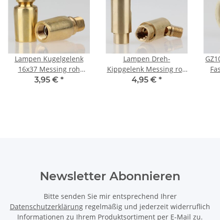
Lampen Kugelgelenk
Lampen Dreh-
GZ1
16x37 Messing roh
Kippgelenk Messing roh
Fa
M10x1 IG auf M10x1 AG
M10x1 AG auf M10x1 IG
St
3,95 €
*
4,95 €
*
mit Stopp
16x48mm
Newsletter Abonnieren
Bitte senden Sie mir entsprechend Ihrer
Datenschutzerklärung
regelmäßig und jederzeit widerruflich
Informationen zu Ihrem Produktsortiment per E-Mail zu.