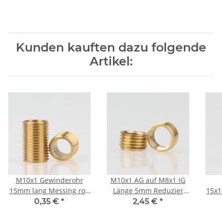
Kunden kauften dazu folgende
Artikel:
M10x1 Gewinderohr
M10x1 AG auf M8x1 IG
15mm lang Messing roh
Länge 5mm Reduzier
15x1
für Lampen und
Gewinde-Adapter
(fü
0,35 €
*
2,45 €
*
Leuchtenbau
Messing