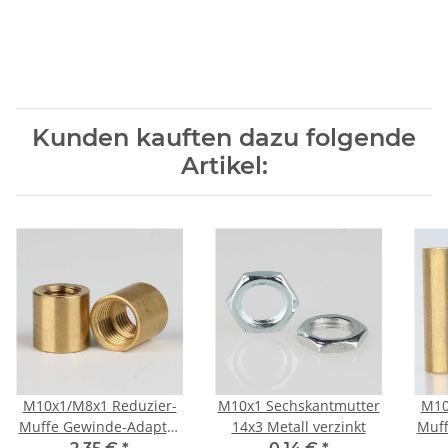
Kunden kauften dazu folgende
Artikel:
M10x1/M8x1 Reduzier-
M10x1 Sechskantmutter
M10
Muffe Gewinde-Adapter
14x3 Metall verzinkt
Muff
12x12mm Messing roh
12x