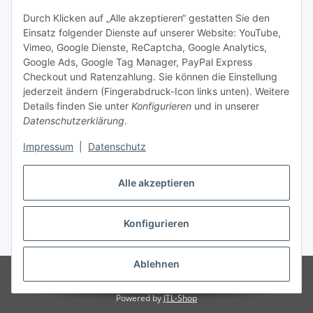
Social Media
Durch Klicken auf „Alle akzeptieren“ gestatten Sie den
Einsatz folgender Dienste auf unserer Website: YouTube,
Unsere Dienstleistungen
Vimeo, Google Dienste, ReCaptcha, Google Analytics,
Google Ads, Google Tag Manager, PayPal Express
Lampenreparatur
Checkout und Ratenzahlung. Sie können die Einstellung
jederzeit ändern (Fingerabdruck-Icon links unten). Weitere
Lichtservice für Senioren
Details finden Sie unter
Konfigurieren
und in unserer
Datenschutzerklärung
.
Vertrag widerrufen
Impressum
|
Datenschutz
Alle akzeptieren
* Alle Preise inkl. gesetzlicher USt., ** siehe Lieferbedingungen, zzgl.
Konfigurieren
Versand
Ablehnen
© 2021 www.radiokoelsch.de
Besucherzähler: 6442150
Onlineshop für
Endkunden und Wiederverkäufer
Powered by
JTL-Shop