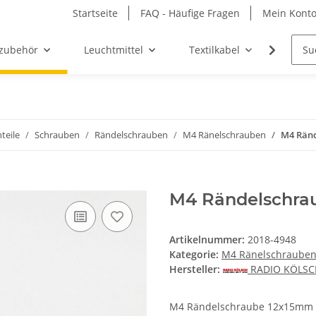
Startseite
FAQ - Häufige Fragen
Mein Kont
zubehör
Leuchtmittel
Textilkabel
Möbel-
teile
Schrauben
Rändelschrauben
M4 Ränelschrauben
M4 Ränd
M4 Rändelschra
Artikelnummer:
2018-4948
Kategorie:
M4 Ränelschraube
Hersteller:
RADIO KÖLS
M4 Rändelschraube 12x15mm a