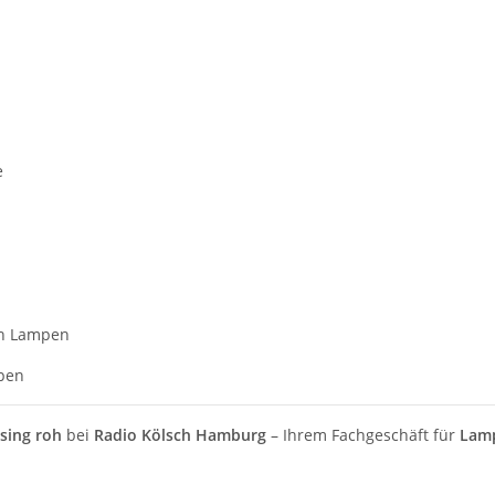
e
on Lampen
pen
sing roh
bei
Radio Kölsch Hamburg
– Ihrem Fachgeschäft für
Lam