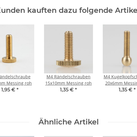
unden kauften dazu folgende Artike
ändelschraube
M4 Rändelschrauben
M4 Kugelkopfsc
m Messing roh
15x10mm Messing roh
20x6mm Messin
1,95 €
*
1,35 €
*
1,35 €
*
Ähnliche Artikel