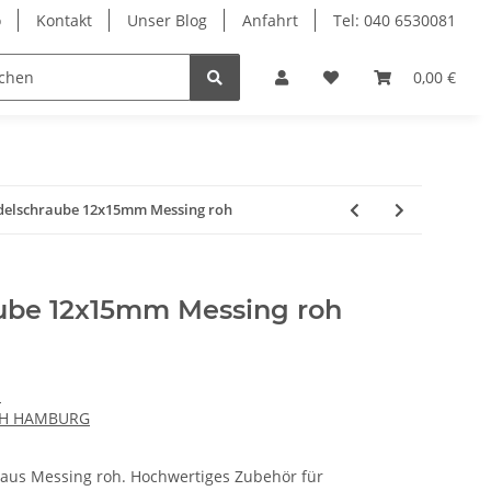
o
Kontakt
Unser Blog
Anfahrt
Tel: 040 6530081
Ersatzteile
0,00 €
elschraube 12x15mm Messing roh
ube 12x15mm Messing roh
n
CH HAMBURG
us Messing roh. Hochwertiges Zubehör für