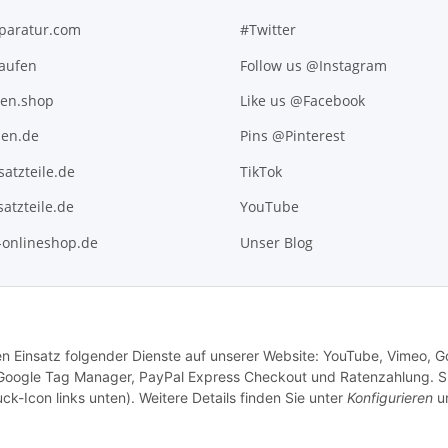
paratur.com
#Twitter
kaufen
Follow us @Instagram
ten.shop
Like us @Facebook
en.de
Pins @Pinterest
atzteile.de
TikTok
atzteile.de
YouTube
l-onlineshop.de
Unser Blog
den Einsatz folgender Dienste auf unserer Website: YouTube, Vimeo, G
 Google Tag Manager, PayPal Express Checkout und Ratenzahlung. S
ck-Icon links unten). Weitere Details finden Sie unter
Konfigurieren
un
.
Versand