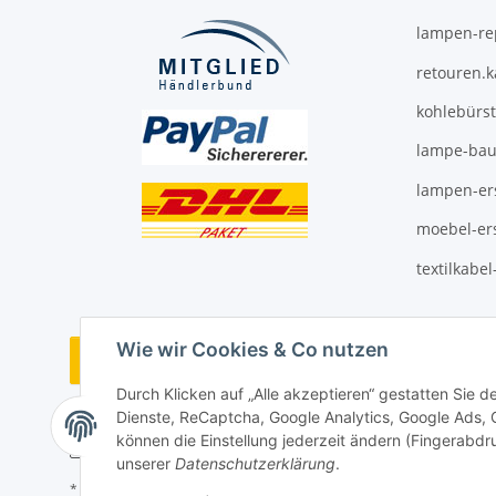
lampen-re
retouren.
kohlebürs
lampe-bau
lampen-ers
moebel-ers
textilkabe
Wie wir Cookies & Co nutzen
Vertrag widerrufen
Durch Klicken auf „Alle akzeptieren“ gestatten Sie 
Dienste, ReCaptcha, Google Analytics, Google Ads,
können die Einstellung jederzeit ändern (Fingerabdru
unserer
Datenschutzerklärung
.
* Alle Preise inkl. gesetzlicher USt., ** siehe Lieferbedingungen, zzgl