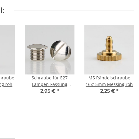
l:
hraube
Schraube für E27
M5 Rändelschraube
g roh
Lampen-Fassung
16x15mm Messing roh
Messing vernickelt
2,95 €
*
2,25 €
*
passend für Kaiser Idell
und Bauhaus Leuchten