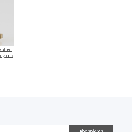
auben
ng roh
Abonnieren