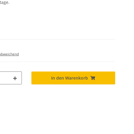
age.
abweichend
In den Warenkorb