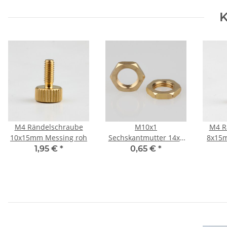
K
M4 Rändelschraube
M10x1
M4 R
10x15mm Messing roh
Sechskantmutter 14x3
8x15m
Metall Messing roh
1,95 €
*
0,65 €
*