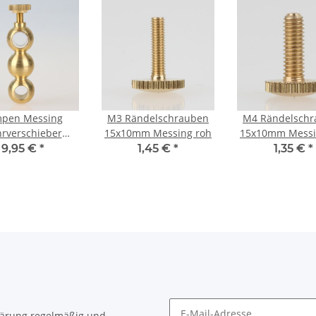
pen Messing
M3 Rändelschrauben
M4 Rändelschr
rverschieber
15x10mm Messing roh
15x10mm Messi
0x60mm mit
9,95 €
*
1,45 €
*
1,35 €
*
elschraube 3er
gel paralell
lärung
regelmäßig und