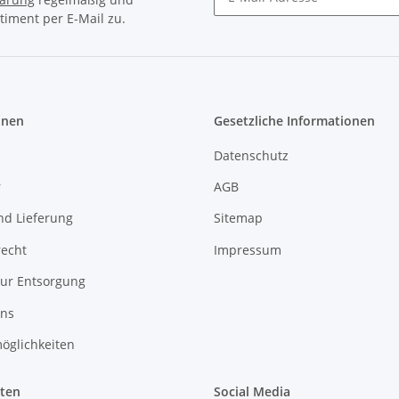
timent per E-Mail zu.
Newsletter Abonnieren
onen
Gesetzliche Informationen
Datenschutz
r
AGB
nd Lieferung
Sitemap
recht
Impressum
zur Entsorgung
uns
öglichkeiten
iten
Social Media