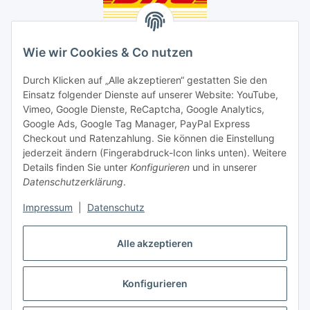
Unsere Seiten
Wie wir Cookies & Co nutzen
Social Media
Durch Klicken auf „Alle akzeptieren“ gestatten Sie den
Einsatz folgender Dienste auf unserer Website: YouTube,
Unsere Dienstleistungen
Vimeo, Google Dienste, ReCaptcha, Google Analytics,
Google Ads, Google Tag Manager, PayPal Express
Lampenreparatur
Checkout und Ratenzahlung. Sie können die Einstellung
jederzeit ändern (Fingerabdruck-Icon links unten). Weitere
Lichtservice für Senioren
Details finden Sie unter
Konfigurieren
und in unserer
Datenschutzerklärung
.
Vertrag widerrufen
Impressum
|
Datenschutz
Alle akzeptieren
* Alle Preise inkl. gesetzlicher USt., ** siehe Lieferbedingungen, zzgl.
Konfigurieren
Versand