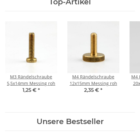
Top-Artikel
M3 Rändelschraube
M4 Rändelschraube
M4 
5,5x14mm Messing roh
12x15mm Messing roh
20
1,25 €
*
2,35 €
*
Unsere Bestseller