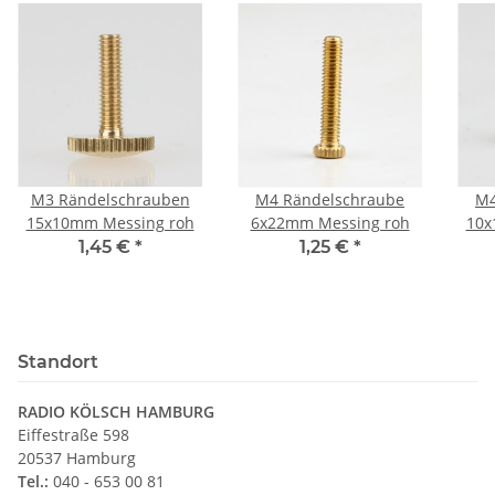
M3 Rändelschrauben
M4 Rändelschraube
M4
15x10mm Messing roh
6x22mm Messing roh
10x
1,45 €
*
1,25 €
*
Standort
RADIO KÖLSCH HAMBURG
Eiffestraße 598
20537 Hamburg
Tel.:
040 - 653 00 81