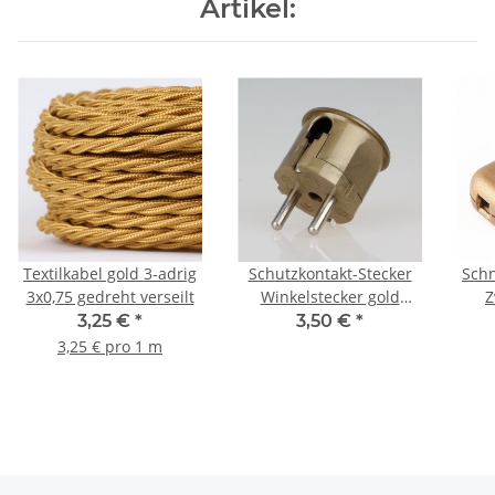
Artikel:
Textilkabel gold 3-adrig
Schutzkontakt-Stecker
Schn
3x0,75 gedreht verseilt
Winkelstecker gold
Z
250V/16A
H
3,25 €
*
3,50 €
*
60x
3,25 € pro 1 m
Fl