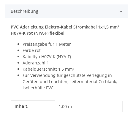
Beschreibung
PVC Aderleitung Elektro-Kabel Stromkabel 1x1,5 mm²
H07V-K rot (NYA-F) flexibel
Preisangabe für 1 Meter
Farbe rot
Kabeltyp H07V-K (NYA-F)
Aderanzahl 1
Kabelquerschnitt 1,5 mm²
zur Verwendung für geschützte Verlegung in
Geräten und Leuchten, Leitermaterial Cu blank,
Isolierhülle PVC
Produkteigenschaft
Wert
Inhalt:
1,00 m