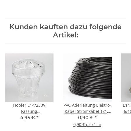
Kunden kauften dazu folgende
Artikel:
Höpler E14/230V
PVC Aderleitung Elektro-
E14
Fassung
Kabel Stromkabel 1x1,5
6/1
Diamantschliffkappen-
mm² H07V-K schwarz
4,95 €
*
0,90 €
*
Set klar Schausteller
(NYA-F) flexibel
0,90 € pro 1 m
Kirmes Beleuchtung