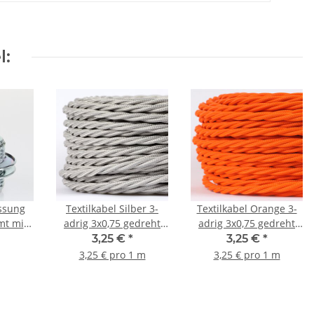
l:
ssung
Textilkabel Silber 3-
Textilkabel Orange 3-
mt mit
adrig 3x0,75 gedreht
adrig 3x0,75 gedreht
ng 2
verseilt
verseilt
3,25 €
*
3,25 €
*
ahlseil
3,25 € pro 1 m
3,25 € pro 1 m
innen