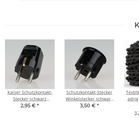
K
Kaiser Schutzkontakt-
Schutzkontakt-Stecker
Textil
Stecker schwarz
Winkelstecker schwarz
adrig
250V/16A Bakelit Optik
Bakelit Optik 250V/16A
2,95 €
*
3,50 €
*
3,