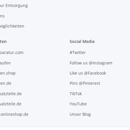
zur Entsorgung
uns
öglichkeiten
iten
Social Media
paratur.com
#Twitter
kaufen
Follow us @Instagram
ten.shop
Like us @Facebook
en.de
Pins @Pinterest
atzteile.de
TikTok
atzteile.de
YouTube
l-onlineshop.de
Unser Blog