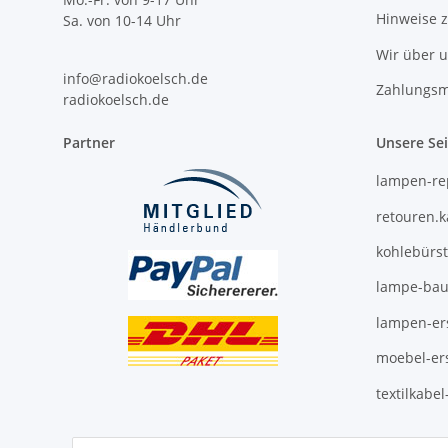
Hinweise 
Sa. von 10-14 Uhr
Wir über 
info@radiokoelsch.de
Zahlungsm
radiokoelsch.de
Partner
Unsere Se
lampen-re
retouren.
kohlebürs
lampe-bau
lampen-ers
moebel-ers
textilkabe