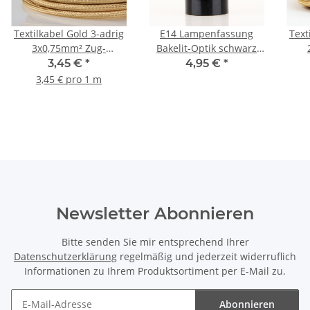
Textilkabel Gold 3-adrig
E14 Lampenfassung
Text
3x0,75mm² Zug-
Bakelit-Optik schwarz
Pendelleitung S03RT-F
mit Glattmantel M10x1
Pen
3,45 €
*
4,95 €
*
3G0,75
IG
3,45 € pro 1 m
Newsletter Abonnieren
Bitte senden Sie mir entsprechend Ihrer
Datenschutzerklärung
regelmäßig und jederzeit widerruflich
Informationen zu Ihrem Produktsortiment per E-Mail zu.
Abonnieren