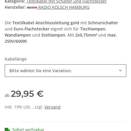
Kategorie:
Textilkabel mit Schalter und Flachstecker
Hersteller:
RADIO KÖLSCH HAMBURG
Die
Textilkabel Anschlussleitung gold
mit
Schnurschalter
und
Euro-Flachstecker
eignet sich für
Tischlampen
,
Wandlampen
und
Stehlampen
. Mit
2x0,75mm²
und
max.
250V/600W
.
Kabellänge
Bitte wählen Sie eine Variation.
29,95 €
ab
inkl. 19% USt. , zzgl.
Versand
Sofort verfügbar