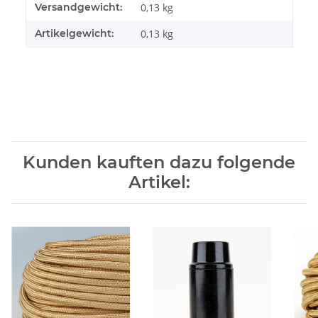
Produkteigenschaft
Wert
Versandgewicht:
0,13 kg
Artikelgewicht:
0,13
kg
Kunden kauften dazu folgende
Artikel: