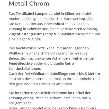
Metall Chrom
Das
Textilkabel Lampenpendel in Silber
verbindet
modernes Design mit klassischer Handwerksqualität.
Die Kombination aus einer
robusten E27 Bakelit-
Fassung in Schwarz
und einem
verchromten Messing-
Zugentlaster (M10x1)
sorgt für Stabilität, Sicherheit und
eine elegante Optik.
Das
hochflexible Textilkabel mit innenliegenden
Wollfäden
eignet sich hervorragend für kreative
Beleuchtungsprojekte wie
Astlampen
,
freihängende
Pendelleuchten
oder
individuelle Retro-
Lichtinstallationen
.
Dank der
frei wählbaren Kabellänge von 1 bis 5 Metern
lässt sich dieses Pendel optimal an Ihre Raumhöhe und
den gewünschten Einsatzort anpassen.
Die
integrierte Schutzleiterklemme im Deckel der
Fassung
ermöglicht eine sichere Installation mit 3-
adrigem Kabel.
Jedes Lampenpendel wird bei
Radio Kölsch Hamburg