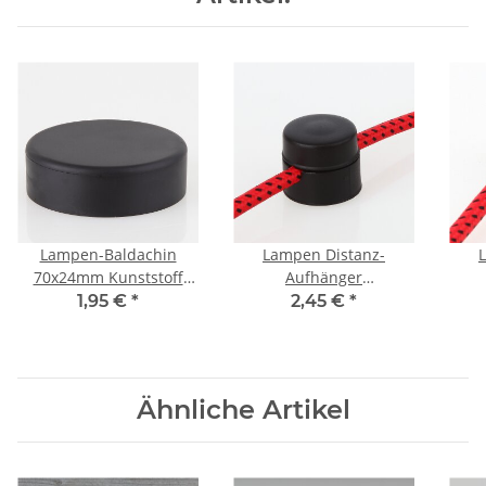
Lampen-Baldachin
Lampen Distanz-
70x24mm Kunststoff
Aufhänger
schwarz
Affenschaukel
1,95 €
*
2,45 €
*
Abzweigbaldachin mit
Kabelhalter 30x25mm
Bajonettdeckel
Kunststoff schwarz
Dec
24
Ähnliche Artikel