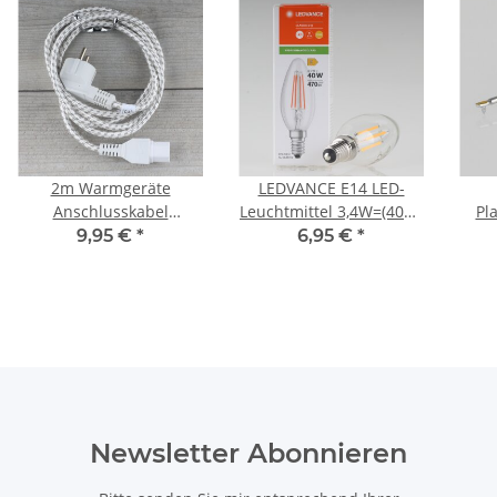
2m Warmgeräte
LEDVANCE E14 LED-
Anschlusskabel
Leuchtmittel 3,4W=(40W)
Pl
Textilumflochten mit C15
240V Kerzen-Form klar
9,95 €
*
6,95 €
*
Gerätebuchse
warmweiß 470 Lumen
u.Schutzkontaktstecker
10A/250V
Newsletter Abonnieren