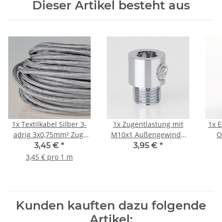
Dieser Artikel besteht aus
1x
Textilkabel Silber 3-
1x
Zugentlastung mit
1x
E
adrig 3x0,75mm² Zug-
M10x1 Außengewinde
O
Pendelleitung S03RT-F
für Kabel 13x17mm
Gla
3,45 €
*
3,95 €
*
3G0,75
Metall Messing
3,45 € pro 1 m
verchromt
Kunden kauften dazu folgende
Artikel: