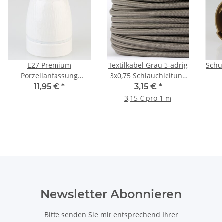
E27 Premium
Textilkabel Grau 3-adrig
Schu
Porzellanfassung
3x0,75 Schlauchleitung
glasiert mit Kabel
3G 0,75 H03VV-F
11,95 €
*
3,15 €
*
Zugentlastung
textilummantelt
3,15 € pro 1 m
Kunststoff schwarz
250V/4A
Newsletter Abonnieren
Bitte senden Sie mir entsprechend Ihrer