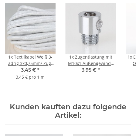
1x
Textilkabel Weiß 3-
1x
Zugentlastung mit
1x
E
adrig 3x0,75mm² Zug-
M10x1 Außengewinde
O
Pendelleitung S03RT-F
für Kabel 13x17mm
Gla
3,45 €
*
3,95 €
*
3G0,75
Metall Messing
3,45 € pro 1 m
verchromt
Kunden kauften dazu folgende
Artikel: