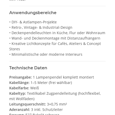
Anwendungsbereiche
• DIY- & Astlampen-Projekte
• Retro-, Vintage- & Industrial-Design
• Deckenpendelleuchten in Küche, Flur oder Wohnraum
• Wand- und Deckenmontage mit Distanzaufhängern
• Kreative Lichtkonzepte für Cafés, Ateliers & Concept
Stores
• Minimalistische oder moderne Interieurs
Technische Daten
Preisangabe:
1 Lampenpendel komplett montiert
Kabellänge:
1–5 Meter (frei wählbar)
Kabelfarbe:
Weiß
Kabeltyp:
Textilkabel Zugpendelleitung (hochflexibel,
mit Wollfäden)
Leitungsquerschnitt:
3×0,75 mm²
Aderanzahl:
3 inkl. Schutzleiter
Fassung:
E27 Bakelit schwarz