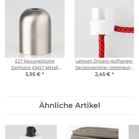
E27 Fassungshülse
Lampen Distanz-Aufhänger
Zierhülse 43x57 Metall
Deckenverteiler Umlenkung
Edelstahloptik mit 10,5mm
Affenschaukel Kabelhalter
5,95 €
*
2,45 €
*
Mittelloch für
27x30mm Kunststoff weiß
Lampenfasssung
Ähnliche Artikel