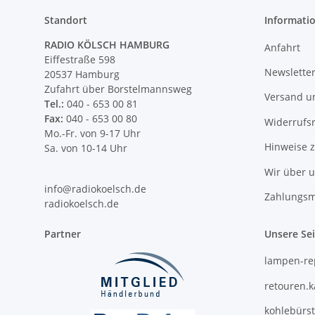
Standort
Informati
RADIO KÖLSCH HAMBURG
Anfahrt
Eiffestraße 598
Newslette
20537 Hamburg
Zufahrt über Borstelmannsweg
Versand u
Tel.:
040 - 653 00 81
Fax:
040 - 653 00 80
Widerrufs
Mo.-Fr. von 9-17 Uhr
Hinweise 
Sa. von 10-14 Uhr
Wir über 
info@radiokoelsch.de
Zahlungsm
radiokoelsch.de
Partner
Unsere Se
lampen-re
retouren.
kohlebürs