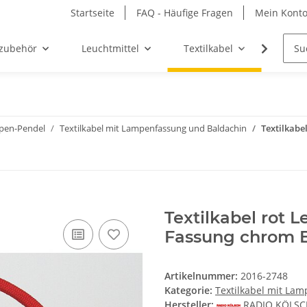
Startseite
FAQ - Häufige Fragen
Mein Kont
zubehör
Leuchtmittel
Textilkabel
Möbel-
mpen-Pendel
Textilkabel mit Lampenfassung und Baldachin
Textilkabe
Textilkabel rot 
Fassung chrom 
Artikelnummer:
2016-2748
Kategorie:
Textilkabel mit La
Hersteller:
RADIO KÖLS