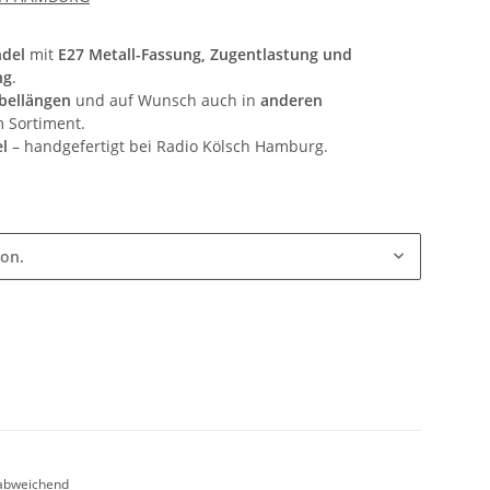
ndel
mit
E27 Metall-Fassung, Zugentlastung und
ng
.
bellängen
und auf Wunsch auch in
anderen
 Sortiment.
l
– handgefertigt bei Radio Kölsch Hamburg.
ion.
abweichend