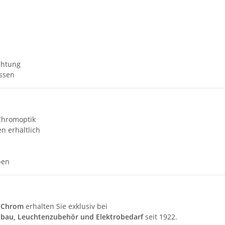
chtung
ssen
Chromoptik
n erhältlich
pen
g Chrom
erhalten Sie exklusiv bei
au, Leuchtenzubehör und Elektrobedarf
seit 1922.