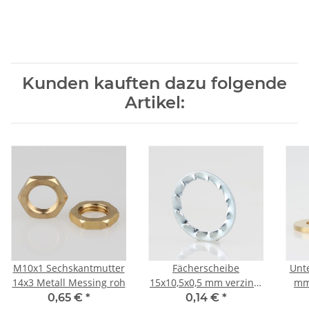
Kunden kauften dazu folgende
Artikel:
M10x1 Sechskantmutter
Fächerscheibe
Unte
14x3 Metall Messing roh
15x10,5x0,5 mm verzinkt
mm
(für M10 Gewinderohr)
0,65 €
*
0,14 €
*