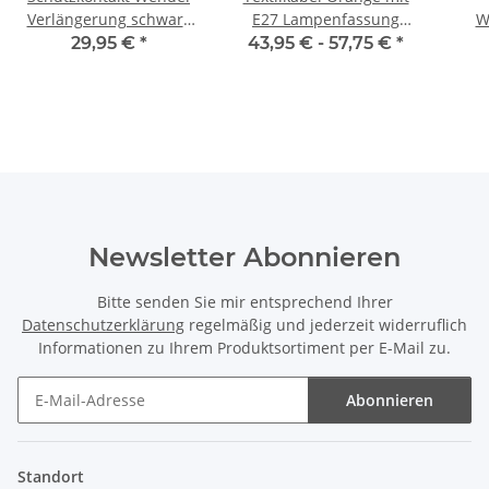
Verlängerung schwarz
E27 Lampenfassung
W
Spiral-Kabel
Schnurschalter und
Sch
29,95 €
*
43,95 € -
57,75 €
*
Verlängerungskabel
Euro-Flachstecker
weiß
schwarz
deh
Newsletter Abonnieren
Bitte senden Sie mir entsprechend Ihrer
Datenschutzerklärung
regelmäßig und jederzeit widerruflich
Informationen zu Ihrem Produktsortiment per E-Mail zu.
Abonnieren
Newsletter Abonnieren
Standort