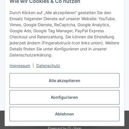
Wie wir Cookies & Co nutzen
Social Media
Durch Klicken auf „Alle akzeptieren“ gestatten Sie den
Einsatz folgender Dienste auf unserer Website: YouTube,
Unsere Dienstleistungen
Vimeo, Google Dienste, ReCaptcha, Google Analytics,
Google Ads, Google Tag Manager, PayPal Express
Lampenreparatur
Checkout und Ratenzahlung. Sie können die Einstellung
jederzeit ändern (Fingerabdruck-Icon links unten). Weitere
Lichtservice für Senioren
Details finden Sie unter
Konfigurieren
und in unserer
Datenschutzerklärung
.
Vertrag widerrufen
Impressum
|
Datenschutz
Alle akzeptieren
* Alle Preise inkl. gesetzlicher USt., ** siehe Lieferbedingungen, zzgl.
Konfigurieren
Versand
Ablehnen
© 2021 www.radiokoelsch.de
Besucherzähler: 6453924
Onlineshop für
Endkunden und Wiederverkäufer
Powered by
JTL-Shop