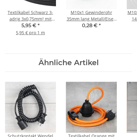
Textilkabel Schwarz 3-
M10x1 Gewinderohr
M10x
adrig 3x0,75mm² mit
35mm lang Metall/Eisen
14
integriertem Stahlseil
verzinkt für Lampen und
5,95 €
*
0,28 €
*
zur Zugentlastung
Leuchtenbau
5,95 € pro 1 m
Ähnliche Artikel
Schutzkontakt Wendel
Textilkabel Orange mit