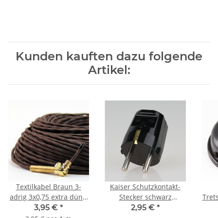
Kunden kauften dazu folgende
Artikel:
Textilkabel Braun 3-
Kaiser Schutzkontakt-
adrig 3x0,75 extra dünn
Stecker schwarz
Tret
für innere Verkabelung
250V/16A Bakelit Optik
3,95 €
*
2,95 €
*
von Ketten-Lampen
6