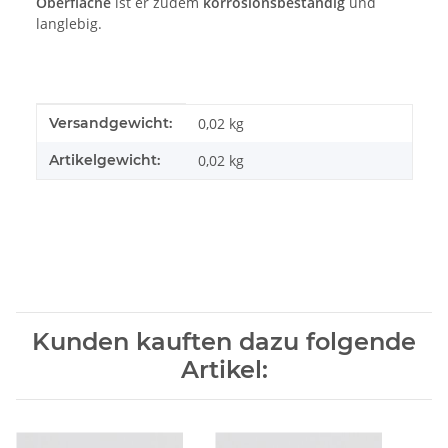
Oberfläche
ist er zudem
korrosionsbeständig
und
langlebig.
Produkteigenschaft
Wert
Versandgewicht:
0,02 kg
Artikelgewicht:
0,02
kg
Kunden kauften dazu folgende
Artikel: