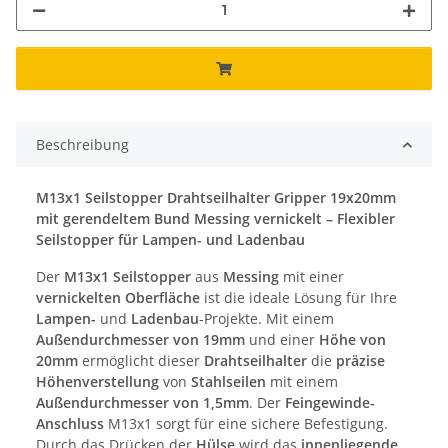
Beschreibung
M13x1 Seilstopper Drahtseilhalter Gripper 19x20mm
mit gerendeltem Bund Messing vernickelt – Flexibler
Seilstopper für Lampen- und Ladenbau
Der
M13x1 Seilstopper
aus
Messing
mit einer
vernickelten Oberfläche
ist die ideale Lösung für Ihre
Lampen-
und
Ladenbau
-Projekte. Mit einem
Außendurchmesser von 19mm
und einer
Höhe von
20mm
ermöglicht dieser
Drahtseilhalter
die
präzise
Höhenverstellung
von
Stahlseilen
mit einem
Außendurchmesser von 1,5mm
. Der
Feingewinde-
Anschluss
M13x1 sorgt für eine sichere Befestigung.
Durch das Drücken der
Hülse
wird das
innenliegende