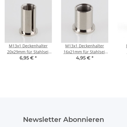
M13x1 Deckenhalter
M13x1 Deckenhalter
20x29mm für Stahlseil
16x21mm für Stahlseil
Deckenaufhängung
Deckenaufhängung
6,95 €
*
4,95 €
*
zylindrisch seitl. Schlitz
zylindrisch 6,2mm
Dec
2,5mm Messing
Bohrung Messing
SW14
vernickelt
vernickelt
Newsletter Abonnieren