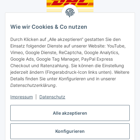
Unsere Seiten
Wie wir Cookies & Co nutzen
Social Media
Durch Klicken auf „Alle akzeptieren“ gestatten Sie den
Einsatz folgender Dienste auf unserer Website: YouTube,
Vimeo, Google Dienste, ReCaptcha, Google Analytics,
Unsere Dienstleistungen
Google Ads, Google Tag Manager, PayPal Express
Lampenreparatur
Checkout und Ratenzahlung. Sie können die Einstellung
jederzeit ändern (Fingerabdruck-Icon links unten). Weitere
Lichtservice für Senioren
Details finden Sie unter
Konfigurieren
und in unserer
Datenschutzerklärung
.
Vertrag widerrufen
Impressum
|
Datenschutz
Alle akzeptieren
Konfigurieren
* Alle Preise inkl. gesetzlicher USt., ** siehe Lieferbedingungen, zzgl.
Versand