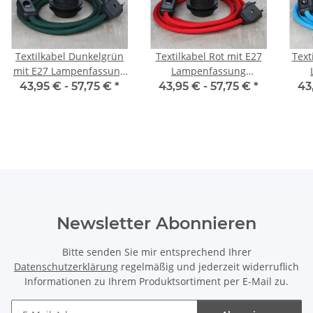
Textilkabel Dunkelgrün
Textilkabel Rot mit E27
Text
mit E27 Lampenfassung
Lampenfassung
Schnurschalter und
Schnurschalter und
Sc
43,95 € -
57,75 €
*
43,95 € -
57,75 €
*
43
Euro-Flachstecker
Euro-Flachstecker
E
schwarz
schwarz
Newsletter Abonnieren
Bitte senden Sie mir entsprechend Ihrer
Datenschutzerklärung
regelmäßig und jederzeit widerruflich
Informationen zu Ihrem Produktsortiment per E-Mail zu.