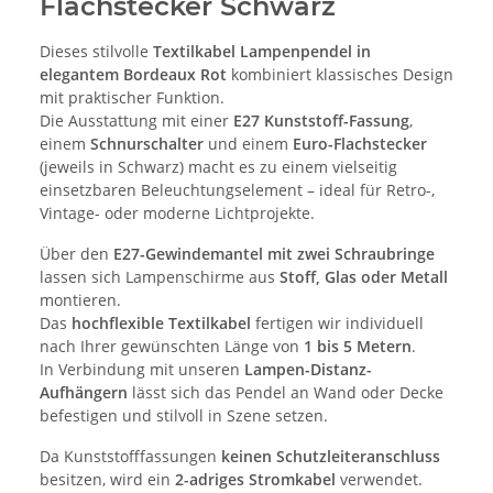
Flachstecker Schwarz
Dieses stilvolle
Textilkabel Lampenpendel in
elegantem Bordeaux Rot
kombiniert klassisches Design
mit praktischer Funktion.
Die Ausstattung mit einer
E27 Kunststoff-Fassung
,
einem
Schnurschalter
und einem
Euro-Flachstecker
(jeweils in Schwarz) macht es zu einem vielseitig
einsetzbaren Beleuchtungselement – ideal für Retro-,
Vintage- oder moderne Lichtprojekte.
Über den
E27-Gewindemantel mit zwei Schraubringe
lassen sich Lampenschirme aus
Stoff, Glas oder Metall
montieren.
Das
hochflexible Textilkabel
fertigen wir individuell
nach Ihrer gewünschten Länge von
1 bis 5 Metern
.
In Verbindung mit unseren
Lampen-Distanz-
Aufhängern
lässt sich das Pendel an Wand oder Decke
befestigen und stilvoll in Szene setzen.
Da Kunststofffassungen
keinen Schutzleiteranschluss
besitzen, wird ein
2-adriges Stromkabel
verwendet.