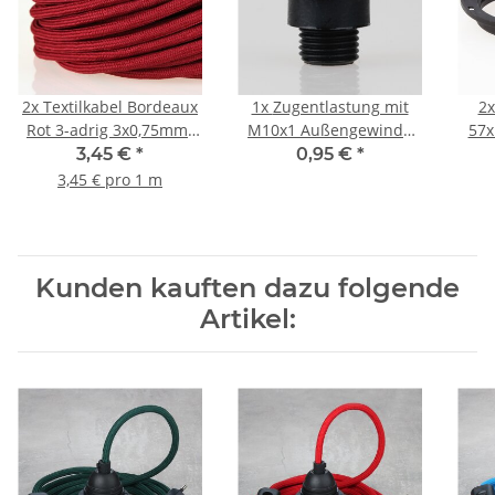
2x
Textilkabel Bordeaux
1x
Zugentlastung mit
2
Rot 3-adrig 3x0,75mm²
M10x1 Außengewinde
57x
Zug-Pendelleitung
für Kabel 13x19mm
3,45 €
*
0,95 €
*
S03RT-F 3G0,75
Kunststoff schwarz
3,45 € pro 1 m
Kunden kauften dazu folgende
Artikel: