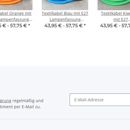
kabel Orange mit
Textilkabel Blau mit E27
Textilkabel Ki
Lampenfassung
Lampenfassung
mit E27
urschalter und
Schnurschalter und
Lampenfass
5 € -
57,75 €
*
43,95 € -
57,75 €
*
43,95 € -
57,
o-Flachstecker
Euro-Flachstecker
Schnurschalte
schwarz
schwarz
Euro-Flachste
schwarz
lärung
regelmäßig und
timent per E-Mail zu.
Newsletter Abonnieren