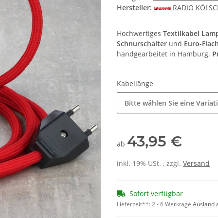
Hersteller:
RADIO KÖLS
Hochwertiges
Textilkabel Lam
Schnurschalter
und
Euro-Flac
handgearbeitet in Hamburg.
P
Kabellänge
Bitte wählen Sie eine Variat
43,95 €
ab
inkl. 19% USt. , zzgl.
Versand
Sofort verfügbar
Lieferzeit**:
2 - 6 Werktage
Ausland 