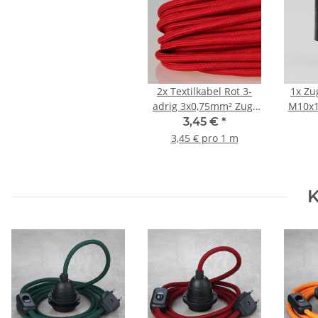
2x
Textilkabel Rot 3-
1x
Zu
adrig 3x0,75mm² Zug-
M10x1
Pendelleitung S03RT-F
für 
3,45 €
*
3G0,75
Kuns
3,45 € pro 1 m
K