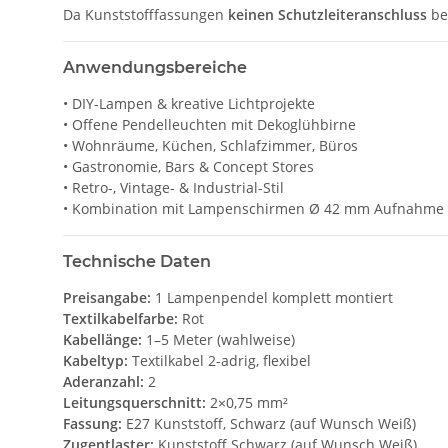
Da Kunststofffassungen
keinen Schutzleiteranschluss
be
Anwendungsbereiche
• DIY-Lampen & kreative Lichtprojekte
• Offene Pendelleuchten mit Dekoglühbirne
• Wohnräume, Küchen, Schlafzimmer, Büros
• Gastronomie, Bars & Concept Stores
• Retro-, Vintage- & Industrial-Stil
• Kombination mit Lampenschirmen Ø 42 mm Aufnahme
Technische Daten
Preisangabe:
1 Lampenpendel komplett montiert
Textilkabelfarbe:
Rot
Kabellänge:
1–5 Meter (wahlweise)
Kabeltyp:
Textilkabel 2-adrig, flexibel
Aderanzahl:
2
Leitungsquerschnitt:
2×0,75 mm²
Fassung:
E27 Kunststoff, Schwarz (auf Wunsch Weiß)
Zugentlaster:
Kunststoff Schwarz (auf Wunsch Weiß)