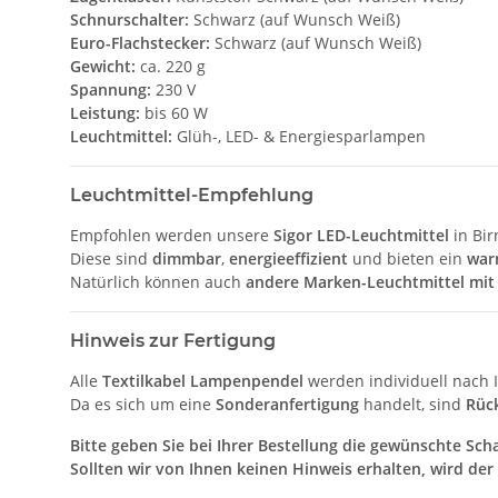
Schnurschalter:
Schwarz (auf Wunsch Weiß)
Euro-Flachstecker:
Schwarz (auf Wunsch Weiß)
Gewicht:
ca. 220 g
Spannung:
230 V
Leistung:
bis 60 W
Leuchtmittel:
Glüh-, LED- & Energiesparlampen
Leuchtmittel-Empfehlung
Empfohlen werden unsere
Sigor LED-Leuchtmittel
in Bir
Diese sind
dimmbar
,
energieeffizient
und bieten ein
war
Natürlich können auch
andere Marken-Leuchtmittel mit
Hinweis zur Fertigung
Alle
Textilkabel Lampenpendel
werden individuell nach I
Da es sich um eine
Sonderanfertigung
handelt, sind
Rüc
Bitte geben Sie bei Ihrer Bestellung die gewünschte Scha
Sollten wir von Ihnen keinen Hinweis erhalten, wird der 