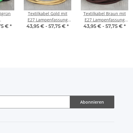
wigrün
Textilkabel Gold mit
Textilkabel Braun mit
E27 Lampenfassung
E27 Lampenfassung
ung
Schnurschalter und
Schnurschalter und
75 €
*
43,95 € -
57,75 €
*
43,95 € -
57,75 €
*
r und
Euro-Flachstecker
Euro-Flachstecker
cker
schwarz
schwarz
Abonnieren