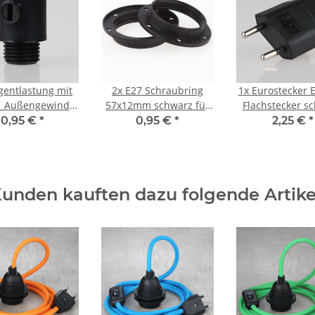
gentlastung mit
2x
E27 Schraubring
1x
Eurostecker 
 Außengewinde
57x12mm schwarz für
Flachstecker s
Kabel 13x19mm
Kunststoff
250V/6A m
0,95 €
*
0,95 €
*
2,25 €
*
tstoff schwarz
Lampenfassung
Schraubkontak
Zugentlast
unden kauften dazu folgende Artike