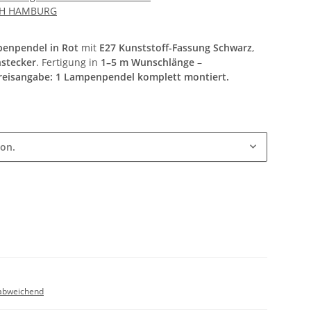
CH HAMBURG
penpendel in Rot
mit
E27 Kunststoff-Fassung Schwarz
,
hstecker
. Fertigung in
1–5 m Wunschlänge
–
reisangabe: 1 Lampenpendel komplett montiert.
ion.
abweichend