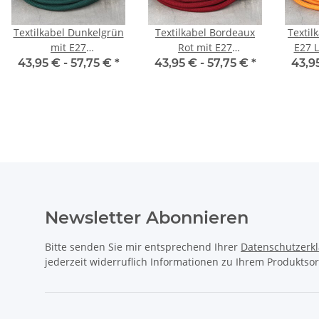
Textilkabel Dunkelgrün
Textilkabel Bordeaux
Textil
mit E27
Rot mit E27
E27 
Lampenfassung
Lampenfassung
Schn
43,95 € -
57,75 €
*
43,95 € -
57,75 €
*
43,9
Schnurschalter und
Schnurschalter und
Eur
Euro-Flachstecker
Euro-Flachstecker
schwarz
schwarz
Newsletter Abonnieren
Bitte senden Sie mir entsprechend Ihrer
Datenschutzerk
jederzeit widerruflich Informationen zu Ihrem Produktsor