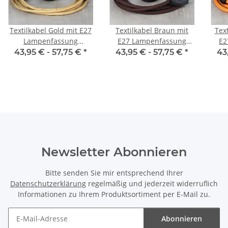
Textilkabel Gold mit E27
Textilkabel Braun mit
Tex
Lampenfassung
E27 Lampenfassung
E2
Schnurschalter und
Schnurschalter und
Sc
43,95 € -
57,75 €
*
43,95 € -
57,75 €
*
43
Euro-Flachstecker
Euro-Flachstecker
E
schwarz
schwarz
Newsletter Abonnieren
Bitte senden Sie mir entsprechend Ihrer
Datenschutzerklärung
regelmäßig und jederzeit widerruflich
Informationen zu Ihrem Produktsortiment per E-Mail zu.
Abonnieren