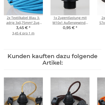
2x
Textilkabel Blau 3-
1x
Zugentlastung mit
2
adrig 3x0,75mm² Zug-
M10x1 Außengewinde
57x
Pendelleitung S03RT-F
für Kabel 13x19mm
3,45 €
*
0,95 €
*
3G0,75
Kunststoff schwarz
3,45 € pro 1 m
Kunden kauften dazu folgende
Artikel: