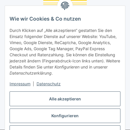
Unsere Seiten
Wie wir Cookies & Co nutzen
Social Media
Durch Klicken auf „Alle akzeptieren“ gestatten Sie den
Einsatz folgender Dienste auf unserer Website: YouTube,
Vimeo, Google Dienste, ReCaptcha, Google Analytics,
Unsere Dienstleistungen
Google Ads, Google Tag Manager, PayPal Express
Lampenreparatur
Checkout und Ratenzahlung. Sie können die Einstellung
jederzeit ändern (Fingerabdruck-Icon links unten). Weitere
Lichtservice für Senioren
Details finden Sie unter
Konfigurieren
und in unserer
Datenschutzerklärung
.
Vertrag widerrufen
Impressum
|
Datenschutz
Alle akzeptieren
Konfigurieren
* Alle Preise inkl. gesetzlicher USt., ** siehe Lieferbedingungen, zzgl.
Versand