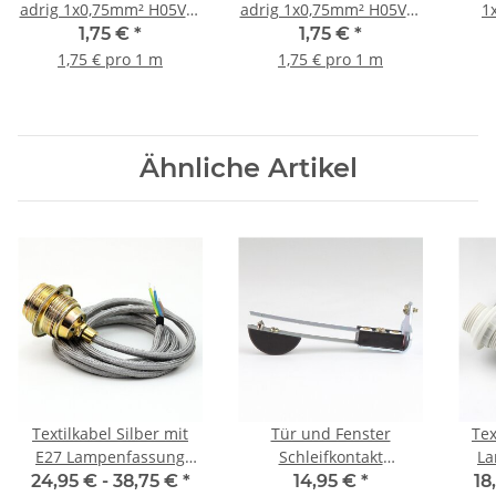
adrig 1x0,75mm² H05V-K
adrig 1x0,75mm² H05V-K
1
Einzeladerleitung
Einzeladerleitung
E
1,75 €
*
1,75 €
*
1,75 € pro 1 m
1,75 € pro 1 m
Ähnliche Artikel
Textilkabel Silber mit
Tür und Fenster
Tex
E27 Lampenfassung
Schleifkontakt
La
Metall vermessingt und
Türkontaktschalter mit
Gew
24,95 € -
38,75 €
*
14,95 €
*
18