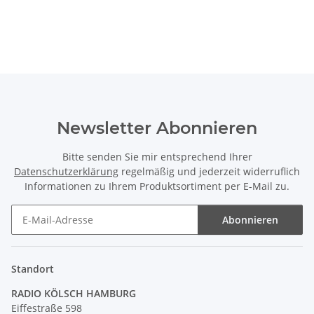
2 Schraubringe 1-5m
Haltewinkel massive
Schr
Ausführung
Newsletter Abonnieren
Bitte senden Sie mir entsprechend Ihrer
Datenschutzerklärung
regelmäßig und jederzeit widerruflich
Informationen zu Ihrem Produktsortiment per E-Mail zu.
Abonnieren
Newsletter Abonnieren
Standort
RADIO KÖLSCH HAMBURG
Eiffestraße 598