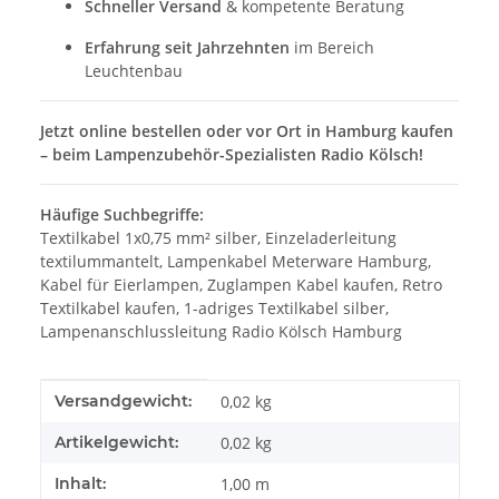
Schneller Versand
& kompetente Beratung
Erfahrung seit Jahrzehnten
im Bereich
Leuchtenbau
Jetzt online bestellen oder vor Ort in Hamburg kaufen
– beim Lampenzubehör-Spezialisten Radio Kölsch!
Häufige Suchbegriffe:
Textilkabel 1x0,75 mm² silber, Einzeladerleitung
textilummantelt, Lampenkabel Meterware Hamburg,
Kabel für Eierlampen, Zuglampen Kabel kaufen, Retro
Textilkabel kaufen, 1-adriges Textilkabel silber,
Lampenanschlussleitung Radio Kölsch Hamburg
Produkteigenschaft
Wert
Versandgewicht:
0,02 kg
Artikelgewicht:
0,02
kg
Inhalt:
1,00 m