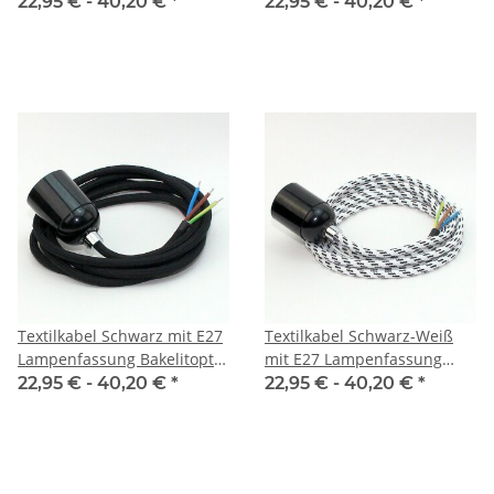
Bakelitoptik schwarz und
schwarz und Zugentlastung
22,95 € -
40,20 €
*
22,95 € -
40,20 €
*
Zugentlastung Metall chrom
Metall chrom
Textilkabel Schwarz mit E27
Textilkabel Schwarz-Weiß
Lampenfassung Bakelitoptik
mit E27 Lampenfassung
schwarz und Zugentlastung
Bakelitoptik schwarz und
22,95 € -
40,20 €
*
22,95 € -
40,20 €
*
Metall chrom
Zugentlastung Metall chrom