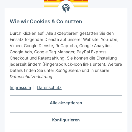
Unsere Seiten
Wie wir Cookies & Co nutzen
Social Media
Durch Klicken auf „Alle akzeptieren“ gestatten Sie den
Einsatz folgender Dienste auf unserer Website: YouTube,
Unsere Dienstleistungen
Vimeo, Google Dienste, ReCaptcha, Google Analytics,
Google Ads, Google Tag Manager, PayPal Express
Lampenreparatur
Checkout und Ratenzahlung. Sie können die Einstellung
jederzeit ändern (Fingerabdruck-Icon links unten). Weitere
Lichtservice für Senioren
Details finden Sie unter
Konfigurieren
und in unserer
Datenschutzerklärung
.
Vertrag widerrufen
Impressum
|
Datenschutz
Alle akzeptieren
* Alle Preise inkl. gesetzlicher USt., ** siehe Lieferbedingungen, zzgl.
Konfigurieren
Versand