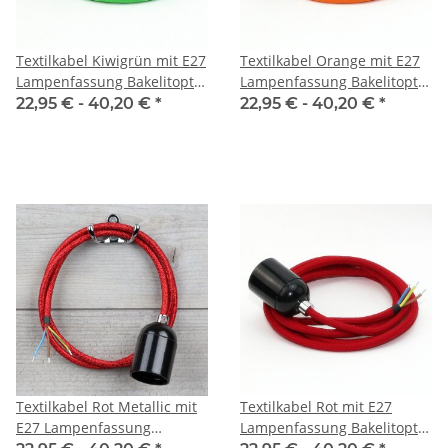
Textilkabel Kiwigrün mit E27
Textilkabel Orange mit E27
Lampenfassung Bakelitoptik
Lampenfassung Bakelitoptik
schwarz und Zugentlastung
schwarz und Zugentlastung
22,95 € -
40,20 €
*
22,95 € -
40,20 €
*
Metall chrom
Metall chrom
Textilkabel Rot Metallic mit
Textilkabel Rot mit E27
E27 Lampenfassung
Lampenfassung Bakelitoptik