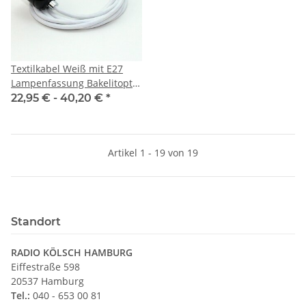
Textilkabel Weiß mit E27
Lampenfassung Bakelitoptik
schwarz und Zugentlastung
22,95 € -
40,20 €
*
Metall chrom
Artikel 1 - 19 von 19
Standort
RADIO KÖLSCH HAMBURG
Eiffestraße 598
20537 Hamburg
Tel.:
040 - 653 00 81