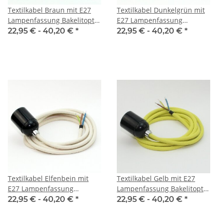
Textilkabel Braun mit E27
Textilkabel Dunkelgrün mit
Lampenfassung Bakelitoptik
E27 Lampenfassung
schwarz und Zugentlastung
Bakelitoptik schwarz und
22,95 € -
40,20 €
*
22,95 € -
40,20 €
*
Metall chrom
Zugentlastung Metall chrom
Textilkabel Elfenbein mit
Textilkabel Gelb mit E27
E27 Lampenfassung
Lampenfassung Bakelitoptik
Bakelitoptik schwarz und
schwarz und Zugentlastung
22,95 € -
40,20 €
*
22,95 € -
40,20 €
*
Zugentlastung Metall chrom
Metall chrom