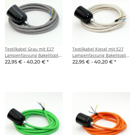
Textilkabel Grau mit E27
Textilkabel Kiesel mit E27
Lampenfassung Bakelitoptik
Lampenfassung Bakelitoptik
schwarz und Zugentlastung
schwarz und Zugentlastung
22,95 € -
40,20 €
*
22,95 € -
40,20 €
*
Metall chrom
Metall chrom