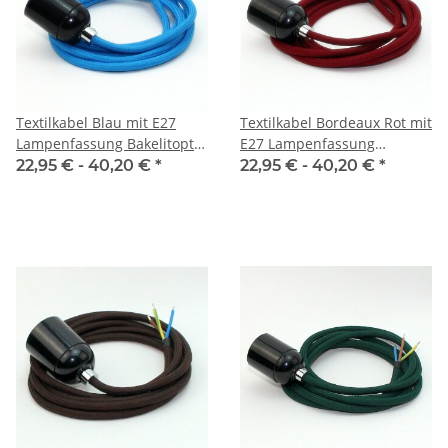
Textilkabel Blau mit E27
Textilkabel Bordeaux Rot mit
Lampenfassung Bakelitoptik
E27 Lampenfassung
schwarz und Zugentlastung
Bakelitoptik schwarz und
22,95 € -
40,20 €
*
22,95 € -
40,20 €
*
Metall chrom
Zugentlastung Metall chrom