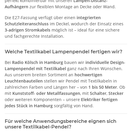
perfekt kombinierbar mit unseren
Lampen-Distanz-
Aufhängern
zur flexiblen Montage an Decke oder Wand.
Die E27-Fassung verfügt über einen
integrierten
Schutzleiteranschluss
im Deckel, wodurch der Einsatz eines
3-adrigen Stromkabels
möglich ist – ideal für eine sichere
und fachgerechte Installation.
Welche Textilkabel Lampenpendel fertigen wir?
Bei
Radio Kölsch in Hamburg
bauen wir
individuelle Design-
Lampenpendel mit Textilkabel
ganz nach Ihren Wünschen.
Aus unserem breiten Sortiment an
hochwertigen
Leuchtenbauteilen
stellen wir Pendel mit Textilkabeln in
zahlreichen Farben und Längen her – von
1 bis 50 Meter
. Ob
mit
Kunststoff- oder Metallfassungen
, mit
Schalter
,
Stecker
oder weiteren Komponenten – unsere
Elektriker fertigen
jedes Stück in Hamburg
sorgfältig von Hand.
Für welche Anwendungsbereiche eignen sich
unsere Textilkabel-Pendel?