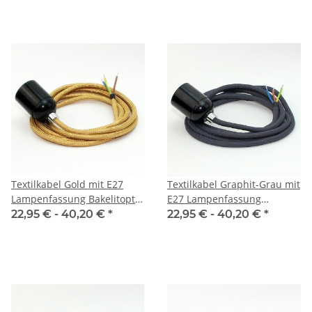
Textilkabel Gold mit E27
Textilkabel Graphit-Grau mit
Lampenfassung Bakelitoptik
E27 Lampenfassung
schwarz und Zugentlastung
Bakelitoptik schwarz und
22,95 € -
40,20 €
*
22,95 € -
40,20 €
*
Metall chrom
Zugentlastung Metall chrom