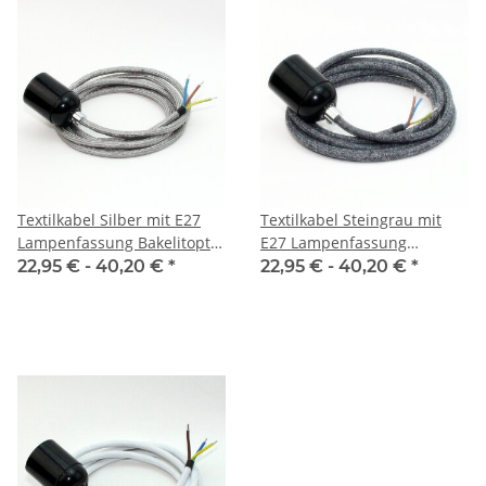
Textilkabel Silber mit E27
Textilkabel Steingrau mit
Lampenfassung Bakelitoptik
E27 Lampenfassung
schwarz und Zugentlastung
Bakelitoptik schwarz und
22,95 € -
40,20 €
*
22,95 € -
40,20 €
*
Metall chrom
Zugentlastung Metall chrom